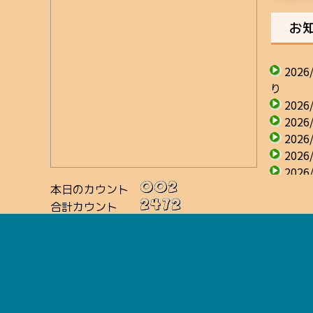
お知
202
り
202
202
202
202
2026
2026
本日のカウント
202
合計カウント
202
主催
202
リンク集
ら
から
【
終了
202
令和
Facebook
202
Instagram
日時：令
2025
公益社団法人日本介護福祉士会
場所：