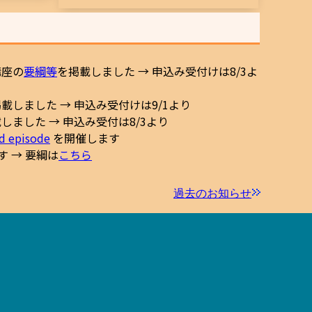
講座の
要綱等
を掲載しました → 申込み受付けは8/3よ
載しました → 申込み受付けは9/1より
しました → 申込み受付は8/3より
episode
を開催します
す → 要綱は
こちら
出しました
過去のお知らせ
→ 申込みは
こちら
から
こちら
から
会議研修」のご案内をいただきました → 詳細は
こち
ちら
から
ちら
から
開催要綱