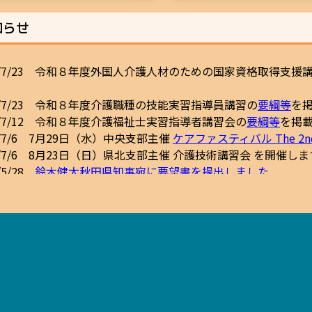
らせ
6/7/23 令和８年度外国人介護人材のための国家資格取得支援
6/7/23 令和８年度介護職種の技能実習指導員講習の
要綱等
を掲
6/7/12 令和８年度介護福祉士実習指導者講習会の
要綱等
を掲載
6/7/6 7月29日（水）中央支部主催
ケアファスティバル The 2nd 
6/7/6 8月23日（日）県北支部主催 介護技術講習会 を開催しま
/5/28
鈴木健太秋田県知事宛に要望書を提出しました
/5/19
日本赤十字東北看護大学の原玲子学長宛に要望書を提
6/4/14 介護福祉士専門性向上セミナーについて掲載しました 
6/2/13 中央支部主催の
年度末交流会
を開催します → 申込みは
事業
6/2/13 秋田県社会福祉協議会より「地域包括ケア・地域ケア
しました】
6/1/12 けあにんかふぇ県南 in 湯沢を開催します → 申込みは
こ
８年度通常総会を開催します
5/11/4 けあにんかふぇ県南 in 湯沢を開催します → 申込みは
こ
和８年６月２１日（日）10:30～11:30 （受付 10:00～）
/9/5 令和７
年度全国一斉模擬試験について掲載しました →
秋田県中央地区老人福祉総合エリア 多目的ホール