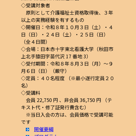
◇受講対象者
原則として介護福祉士資格取得後、３年
以上の実務経験を有するもの
◇開催日：令和８年１０月３日（土）・４
日（日）・２４日（土）・２５日（日）
（全４日間）
◇会場：日本赤十字東北看護大学（秋田市
上北手猿田字苗代沢 17 番地 3）
◇受付期間：令和８年８月３日（月）～９
月６日（日）（厳守）
◇定員：４０名程度 （※最小遂行定員２０
名）
◇受講料
会員 22,750 円 、非会員 36,750 円 （テ
キスト代・修了証発行費含む）
※当日入会の方は、会員価格で受講可能
です
開催要綱