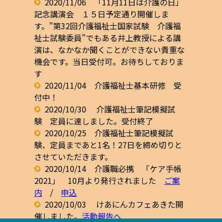
2020/11/06 「11月11日は介護の日」
記念講演会 １５日予定通り開催しま
す。
”第32回介護福祉士国家試験 介護福
祉士試験委員”でもある井上教授による講
演は、なかなか聞くことができない貴重な
機会です。当日受付可。お待ちしておりま
す
2020/11/04 介護福祉士基本研修 受
付中！
2020/10/30 介護福祉士筆記模擬試
験 定員に達しました。受付終了
2020/10/25 介護福祉士筆記模擬試
験、定員まであと1名！27日を締め切りと
させていただきます。
2020/10/14 介護職必携 「ケア手帳
2021」 10月より発行されました
ご案
内
/
申込
2020/10/03 けあにんカフェあきた開
催しました。
活動報告へ